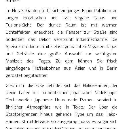
Straße.
Im Nora’s Garden trifft sich ein junges Fhain Publikum an
langen Holztischen und isst vegane Tapas und
Fusionsküche. Der dunkle Raum ist mit warmen
Lichteffekten erleuchtet, die Fenster zur Straße sind
bodentief, das Dekor versprüht Industriecharme. Die
Speisekarte bietet mit selbst gemachten Veganen Tapas
und Getränke eine große Auswahl zur wichtigsten
Mahlzeit des Tages. Zu dem können Sie frisch
eingeflogene Kaffeebohnen aus Asien und in Berlin
geröstet begutachten.
Gleich um die Ecke befindet sich das Hako-Ramen, der
kleine Laden mit authentischer Japanischer Nudelsuppe.
Dort werden Japanese Homemade Ramen serviert in
ähnlicher Atmosphäre wie in Tokio. Der über die
Stadtteilgrenzen hinaus gehende Hype um das Hako-
Ramen ist mittlerweile so ausgeprägt, dass es sogar sich
Gedanken machen muss die Öffnungszeiten zu verlängern.